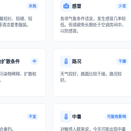
感冒
炎热
少发
着短衫、短裙、短
各项气象条件适宜，发生感冒几率较
等清凉夏季服装。
低。但请避免长期处于空调房间中，
以防感冒。
染扩散条件
路况
中
干燥
污染物稀释、扩散和
天气较好，路面比较干燥，路况较
。
好。
中暑
不宜
可能有影响
合垂钓。
对敏感人群来说，今天可能出现中暑