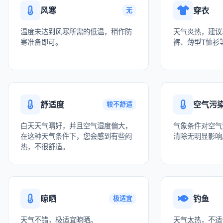
风寒
穿衣
无
温度未达到风寒所需的低温，稍作防
天气炎热，建议
寒准备即可。
裤、薄型T恤衫
舒适度
空气污
较不舒适
白天天气晴好，并且空气湿度偏大，
气象条件对空气
在这种天气条件下，您会感到有些闷
清除无明显影响
热，不很舒适。
晾晒
钓鱼
极适宜
天气不错，极适宜晾晒。
天气太热，不适