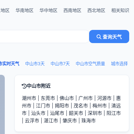
东地区
华南地区
华中地区
西南地区
西北地区
相关知识
查询天气
市实时天气
中山市3天
中山市7天
中山市空气质量
城市选择
中山市附近
潮州市
|
东莞市
|
佛山市
|
广州市
|
河源市
|
惠
州市
|
江门市
|
揭阳市
|
茂名市
|
梅州市
|
清远
市
|
汕头市
|
汕尾市
|
韶关市
|
深圳市
|
阳江市
|
云浮市
|
湛江市
|
肇庆市
|
珠海市