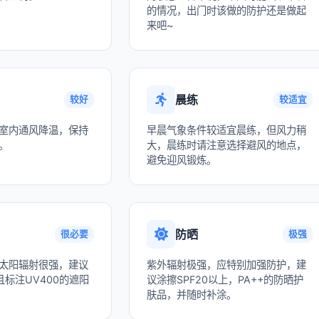
的情况，出门时该做的防护还是做起
来吧~
晨练
较好
较适宜
室内通风降温，保持
早晨气象条件较适宜晨练，但风力稍
。
大，晨练时请注意选择避风的地点，
避免迎风锻炼。
防晒
很必要
极强
太阳辐射很强，建议
紫外辐射极强，应特别加强防护，建
标注UV400的遮阳
议涂擦SPF20以上，PA++的防晒护
肤品，并随时补涂。