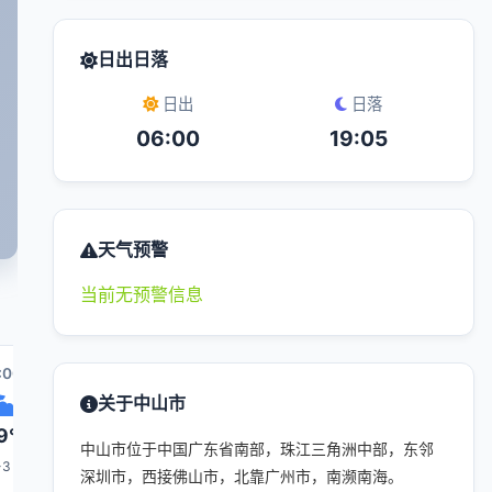
日出日落
日出
日落
06:00
19:05
天气预警
当前无预警信息
:00
00:00
01:00
08:00
02:00
0
关于中山市
9°
27°
27°
26°
26°
中山市位于中国广东省南部，珠江三角洲中部，东邻
-3
1-3
1-3
1-3
1-3
深圳市，西接佛山市，北靠广州市，南濒南海。