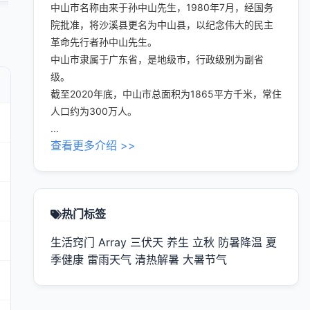
中山市名称由来于孙中山先生，1980年7月，经国务
院批准，将沙溪县更名为中山县，以纪念伟大的民主
革命先行者孙中山先生。
中山市隶属于广东省，是地级市，行政级别为副省
级。
截至2020年底，中山市总面积为1865平方千米，常住
人口约为300万人。
...
查看更多介绍 >>
热门标签
生活窍门
Array
三伏天
养生
立秋
防暑降温
夏
季健康
雷雨天气
清热解暑
大暑节气