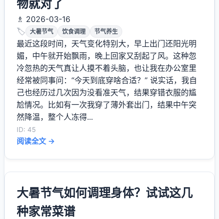
物就对了
♗ 2026-03-16
🏷️
大暑节气
饮食调理
节气养生
最近这段时间，天气变化特别大，早上出门还阳光明
媚，中午就开始飘雨，晚上回家又刮起了风。这种忽
冷忽热的天气真让人摸不着头脑，也让我在办公室里
经常被同事问：“今天到底穿啥合适？” 说实话，我自
己也经历过几次因为没看准天气，结果穿错衣服的尴
尬情况。比如有一次我穿了薄外套出门，结果中午突
然降温，整个人冻得...
ID: 45
阅读全文 →
大暑节气如何调理身体？试试这几
种家常菜谱