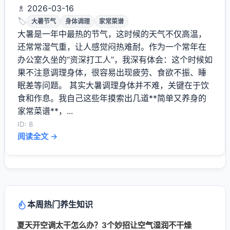
♗ 2026-03-16
🏷️
大暑节气
身体调理
家常菜谱
大暑是一年中最热的节气，这时候的天气不仅高温，
还常常湿气重，让人感觉闷热难耐。作为一个常年在
办公室久坐的“资深打工人”，我深有体会：这个时候如
果不注意调理身体，很容易出现疲劳、食欲不振、睡
眠差等问题。 其实大暑调理身体并不难，关键在于饮
食和作息。我自己这些年摸索出几道**简单又养身的
家常菜谱**，...
ID: 8
阅读全文 →
本周热门养生知识
夏天开空调太干怎么办？3个妙招让空气湿润不干燥