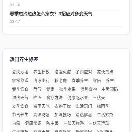
03-16
春季忽冷忽热怎么穿衣？3招应对多变天气
03-17
热门养生标签
夏天妙招
养生建议
增强免疫
多雨应对
凉快景点
家常菜谱
清凉出行
秋老虎
春季养生
穿搭
养生
春季饮食
节气
健康
秋季水果
清热食物
中暑预防
湿热天气
降火
食疗方法
健康吃水果
三伏天
夏季饮食
雷雨天气
衣物干燥
生活窍门
梅雨季
节气养生
高温防暑
加湿技巧
清热解暑
生活妙招
白露
健康常识
防中暑
三伏天旅游
三伏天运动
生活技巧
春季天气
夏季感冒
缓解春困
家庭防潮