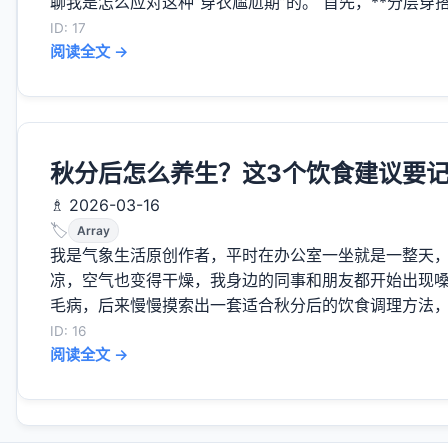
聊我是怎么应对这种“穿衣尴尬期”的。 首先，**分层穿搭
ID: 17
阅读全文 →
秋分后怎么养生？这3个饮食建议要
♗ 2026-03-16
🏷️
Array
我是气象生活原创作者，平时在办公室一坐就是一整天
凉，空气也变得干燥，我身边的同事和朋友都开始出现
毛病，后来慢慢摸索出一套适合秋分后的饮食调理方法，今
ID: 16
阅读全文 →