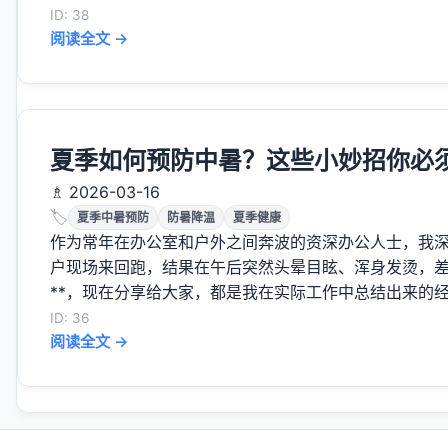
ID: 38
阅读全文 →
夏季如何预防中暑？这些小妙招你必
♗ 2026-03-16
🏷️
夏季中暑预防
防暑降温
夏季健康
作为常年在办公室和户外之间奔波的资深办公人士，我
户现场来回跑，结果在午后突然头晕目眩、浑身发烫，差
**，现在分享给大家，都是我在实际工作中总结出来的经验
ID: 36
阅读全文 →