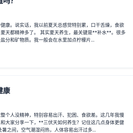
道吗？
持健康。说实话，我以前夏天总感觉特别累，口干舌燥，食欲
天都精神多了。 其实夏天养生，最关键是**补水**。很多
分和矿物质。我一般会在水里加点柠檬片...
健康
觉整个人没精神，特别容易出汗、犯困、食欲差。这几年我慢
和大家分享一下，**三伏天如何养生？记住这几点身体更健
暑之间，空气潮湿闷热，人体容易出汗过多...