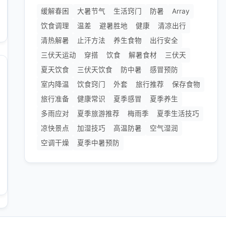
缓解春困
大暑节气
生活窍门
防暑
Array
饮食调理
温差
避暑胜地
健康
清凉出行
清热解暑
止汗方法
养生食物
出行安全
三伏天运动
穿搭
饮食
解暑食材
三伏天
夏天饮食
三伏天饮食
防中暑
感冒预防
室内降温
饮食窍门
外套
旅行推荐
保存食物
旅行准备
健康常识
夏季感冒
夏季养生
多雨应对
夏季旅游推荐
梅雨季
夏季生活技巧
凉快景点
加湿技巧
高温防暑
空气湿润
空调干燥
夏季中暑预防