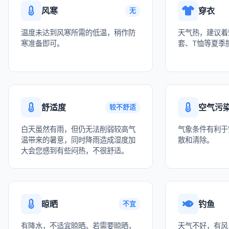
风寒
穿衣
无
温度未达到风寒所需的低温，稍作防
天气热，建议着
寒准备即可。
套、T恤等夏季
舒适度
空气污
较不舒适
白天虽然有雨，但仍无法削弱较高气
气象条件有利于
温带来的暑意，同时降雨造成湿度加
散和清除。
大会您感到有些闷热，不很舒适。
晾晒
钓鱼
不宜
有降水，不适宜晾晒。若需要晾晒，
天气不好，有风