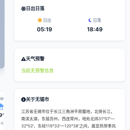
日出日落
日出
日落
05:19
18:49
天气预警
当前无预警信息
:00
16:00
关于无锡市
17:00
00:00
18:00
江苏省无锡市位于长江三角洲平原腹地，北倚长江，
9°
29°
30°
29°
29°
南滨太湖，东接苏州，西连常州，地处北纬31°07′—
-5
4-5
4-5
4-5
4-5
32°02′、东经119°33′—120°38′之间，属亚热带季风