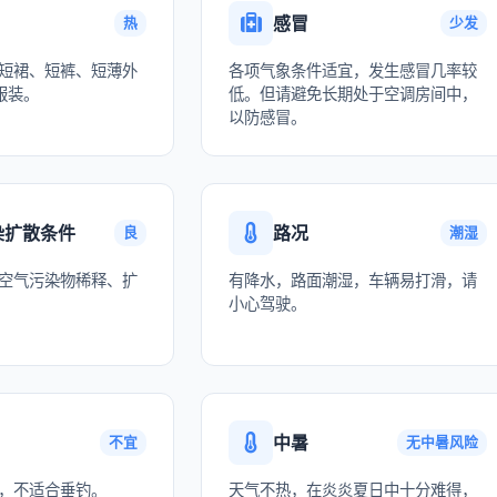
感冒
热
少发
短裙、短裤、短薄外
各项气象条件适宜，发生感冒几率较
服装。
低。但请避免长期处于空调房间中，
以防感冒。
染扩散条件
路况
良
潮湿
空气污染物稀释、扩
有降水，路面潮湿，车辆易打滑，请
小心驾驶。
中暑
不宜
无中暑风险
，不适合垂钓。
天气不热，在炎炎夏日中十分难得，