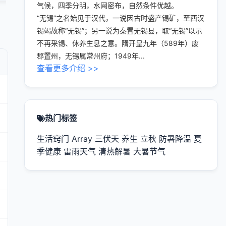
气候，四季分明，水网密布，自然条件优越。
“无锡”之名始见于汉代，一说因古时盛产锡矿，至西汉
锡竭故称“无锡”；另一说为秦置无锡县，取“无锡”以示
不再采锡、休养生息之意。隋开皇九年（589年）废
郡置州，无锡属常州府；1949年...
查看更多介绍 >>
热门标签
生活窍门
Array
三伏天
养生
立秋
防暑降温
夏
季健康
雷雨天气
清热解暑
大暑节气