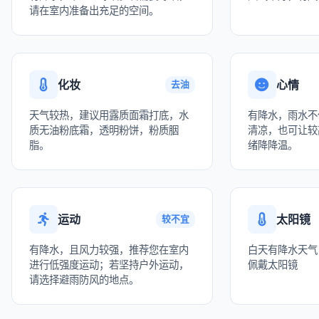
请在室内准备出充足的空间。
化妆
心情
去油
天气较热，建议用露质面霜打底，水
有降水，雨水不
质无油粉底霜，透明粉饼，粉质胭
清凉，也可让较
脂。
绪降降温。
运动
太阳镜
较不宜
有降水，且风力较强，推荐您在室内
白天有降水天气
进行低强度运动；若坚持户外运动，
佩戴太阳镜
请选择避雨防风的地点。