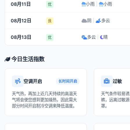
08月11日
小雨
|
小雨
优
08月12日
阴
|
多云
良
08月13日
多云
|
晴
优
今日生活指数
空调开启
过敏
长时间开启
天气热，再加上近几天持续的高温天
天气条件较易诱
气将会使您感到更加燥热，因此需大
裤，远离过敏源
部分时间开启制冷空调来降低温度。
罩。