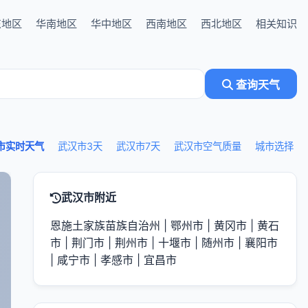
东地区
华南地区
华中地区
西南地区
西北地区
相关知识
查询天气
市实时天气
武汉市3天
武汉市7天
武汉市空气质量
城市选择
武汉市附近
恩施土家族苗族自治州
|
鄂州市
|
黄冈市
|
黄石
市
|
荆门市
|
荆州市
|
十堰市
|
随州市
|
襄阳市
|
咸宁市
|
孝感市
|
宜昌市