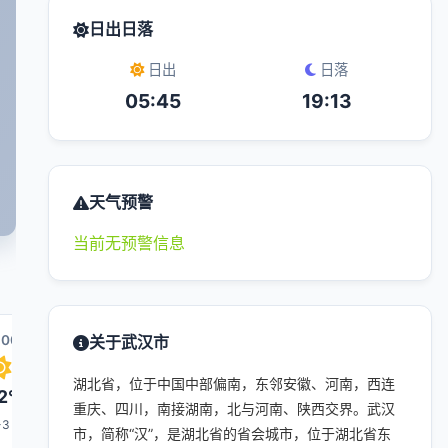
日出日落
日出
日落
05:45
19:13
天气预警
当前无预警信息
:00
11:00
关于武汉市
12:00
19:00
13:00
湖北省，位于中国中部偏南，东邻安徽、河南，西连
2°
33°
34°
32°
35°
重庆、四川，南接湖南，北与河南、陕西交界。武汉
-3
1-3
1-3
1-3
1-3
市，简称“汉”，是湖北省的省会城市，位于湖北省东