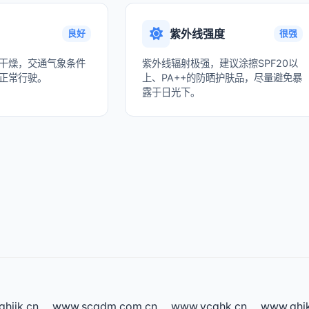
紫外线强度
良好
很强
干燥，交通气象条件
紫外线辐射极强，建议涂擦SPF20以
正常行驶。
上、PA++的防晒护肤品，尽量避免暴
露于日光下。
hijk.cn
www.scqdm.com.cn
www.ycghk.cn
www.ghj