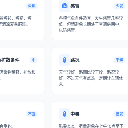
感冒
炎热
少发
着短衫、短裙、短
各项气象条件适宜，发生感冒几率较
等清凉夏季服装。
低。但请避免长期处于空调房间中，
以防感冒。
染扩散条件
路况
中
干燥
污染物稀释、扩散和
天气较好，路面比较干燥，路况较
。
好，不过天气有点热，定期让车辆休
息。
中暑
不宜
易发
合垂钓。
酷暑炎炎，尽量避免在上午10点至下