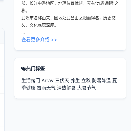
部，长江中游地区，地理位置优越，素有“九省通衢”之
称。
武汉市名称由来：因地处武昌山之阳而得名，历史悠
久，文化底蕴深厚。
...
查看更多介绍 >>
热门标签
生活窍门
Array
三伏天
养生
立秋
防暑降温
夏
季健康
雷雨天气
清热解暑
大暑节气