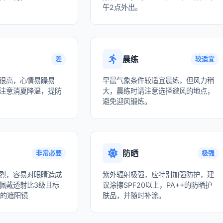
午2点外出。
晨练
差
较适宜
很高，心情易躁易
早晨气象条件较适宜晨练，但风力稍
注意消夏降温，提防
大，晨练时请注意选择避风的地点，
避免迎风锻炼。
防晒
非常必要
极强
烈，容易对眼睛造成
紫外辐射极强，应特别加强防护，建
佩戴透射比3级且标
议涂擦SPF20以上，PA++的防晒护
收的遮阳镜
肤品，并随时补涂。