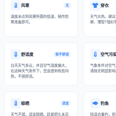
风寒
穿衣
无
温度未达到风寒所需的低温，稍作防
天气炎热，建议
寒准备即可。
裤、薄型T恤衫
舒适度
空气污
较不舒适
白天天气多云，并且空气湿度偏大，
气象条件对空气
在这种天气条件下，您会感到有些闷
清除无明显影响
热，不很舒适。
晾晒
钓鱼
适宜
天气不错，适宜晾晒。赶紧把久未见
较适合垂钓，但