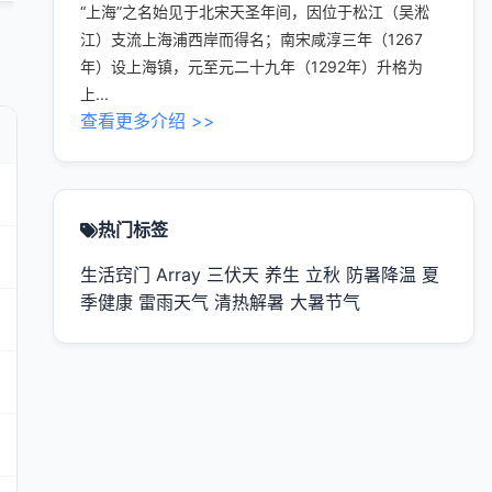
“上海”之名始见于北宋天圣年间，因位于松江（吴淞
江）支流上海浦西岸而得名；南宋咸淳三年（1267
年）设上海镇，元至元二十九年（1292年）升格为
上...
查看更多介绍 >>
热门标签
生活窍门
Array
三伏天
养生
立秋
防暑降温
夏
季健康
雷雨天气
清热解暑
大暑节气