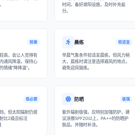
。
时间，备好遮阳设施，及时补充盐
分。
晨练
较差
较适宜
较高，会让人觉得有
早晨气象条件较适宜晨练，但风力稍
内通风降温，保持心
大，晨练时请注意选择避风的地点，
的情绪“降降温”。
避免迎风锻炼。
防晒
很必要
极强
挡，但太阳辐射仍很
紫外辐射极强，应特别加强防护，建
射比2级且标注
议涂擦SPF20以上，PA++的防晒护
镜
肤品，并随时补涂。