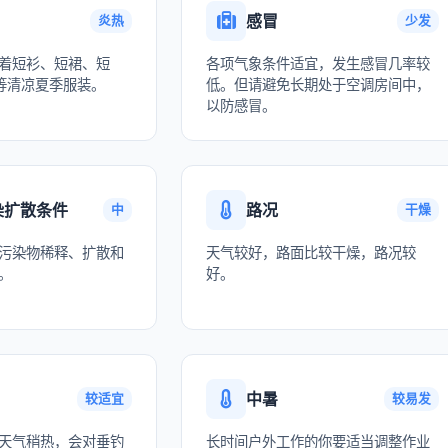
感冒
炎热
少发
着短衫、短裙、短
各项气象条件适宜，发生感冒几率较
等清凉夏季服装。
低。但请避免长期处于空调房间中，
以防感冒。
染扩散条件
路况
中
干燥
污染物稀释、扩散和
天气较好，路面比较干燥，路况较
。
好。
中暑
较适宜
较易发
天气稍热，会对垂钓
长时间户外工作的你要适当调整作业