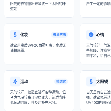
阳光的衣物搬出来吸收一下太阳的味
产生一定的影响
道吧！
化妆
心情
去油防晒
建议用蜜质SPF20面霜打底，水质无
天气较好，气温
油粉底霜。
些烦躁，注意室
态平和，给自己
运动
太阳镜
较适宜
天气较好，较适宜进行各种运动，但
白天虽有白云遮
考虑气温较高且湿度较大，请适当降
强，建议佩戴透
低运动强度，并及时补充水分。
UV400的遮阳