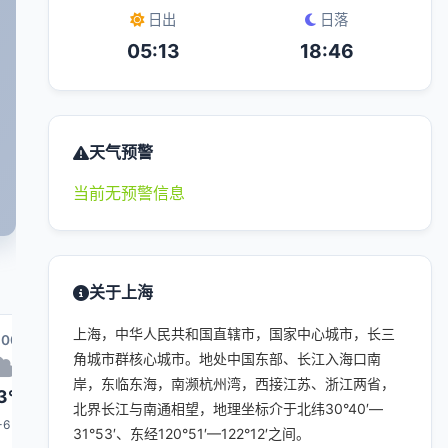
日出
日落
05:13
18:46
天气预警
当前无预警信息
关于上海
上海，中华人民共和国直辖市，国家中心城市，长三
:00
16:00
17:00
00:00
18:00
角城市群核心城市。地处中国东部、长江入海口南
岸，东临东海，南濒杭州湾，西接江苏、浙江两省，
3°
33°
33°
28°
32°
北界长江与南通相望，地理坐标介于北纬30°40′—
-6
5-6
5-6
1-3
5-6
31°53′、东经120°51′—122°12′之间。