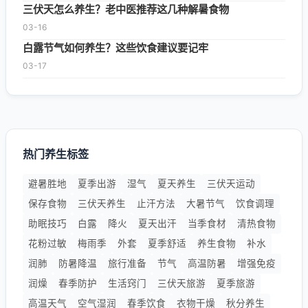
三伏天怎么养生？老中医推荐这几种解暑食物
03-16
白露节气如何养生？这些饮食建议要记牢
03-17
热门养生标签
避暑胜地
夏季出游
湿气
夏天养生
三伏天运动
保存食物
三伏天养生
止汗方法
大暑节气
饮食调理
助眠技巧
白露
降火
夏天出汗
当季食材
清热食物
花粉过敏
梅雨季
外套
夏季舒适
养生食物
补水
润肺
防暑降温
旅行准备
节气
高温防暑
增强免疫
润燥
春季防护
生活窍门
三伏天旅游
夏季旅游
高温天气
空气湿润
春季饮食
衣物干燥
秋分养生